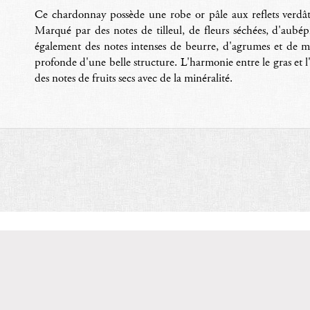
Ce chardonnay possède une robe or pâle aux reflets verdâtr
Marqué par des notes de tilleul, de fleurs séchées, d'aubé
également des notes intenses de beurre, d'agrumes et de mie
profonde d'une belle structure. L'harmonie entre le gras et l'a
des notes de fruits secs avec de la minéralité.
rez le
Domaine Serene
: Producteur de Pinot Noir et Chardonnay
ption à Dayton, Oregon
E Hilltop Ln, Dayton, OR 97114, Etats-Unis