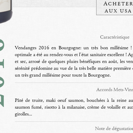
A
CHETE
AUX USA
16
Caractéristique
Vendanges 2016 en Bourgogne: un très bon millésime ! 
optimale a été au rendez-vous et l'état sanitaire excellent ! 
et sec, arrosé de quelques pluies bénéfiques en août, les ve
sérénité prédomine au vue de la très belle matière première 
un très grand millésime pour toute la Bourgogne.
Accords Mets-Vin
Pâté de truite, maki oeuf saumon, bouchées à la reine au
saumon fumé, risotto à la milanaise, crème de volaille et aux
girolles...
Note de dégustatio