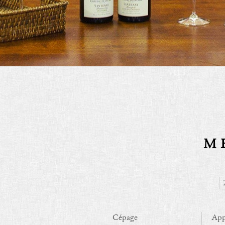
M
Cépage
App