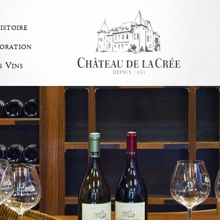
istoire
oration
s Vins