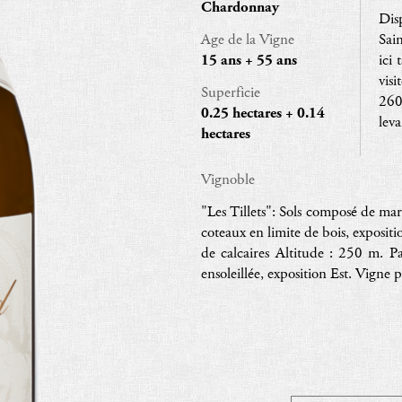
Chardonnay
Dis
Age de la Vigne
Sai
15 ans + 55 ans
ici 
visi
Superficie
260
0.25 hectares + 0.14
leva
hectares
Vignoble
"Les Tillets": Sols composé de mar
coteaux en limite de bois, expositi
de calcaires Altitude : 250 m. Pa
ensoleillée, exposition Est. Vigne