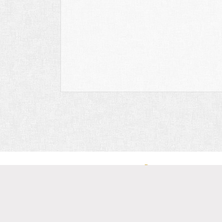
Découv
d'exce
6555 N