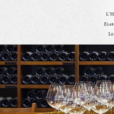
L’H
Elab
Le