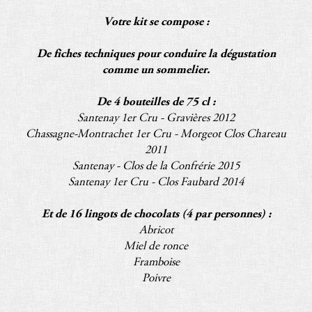
Votre kit se compose :
L’Histoire
De fiches techniques pour conduire la dégustation
Elaboration
comme un sommelier.
Les Vins
De 4 bouteilles de 75 cl :
Expériences
Santenay 1er Cru - Gravières 2012
Chassagne-Montrachet 1er Cru - Morgeot Clos Chareau
Actualités
2011
Santenay - Clos de la Confrérie 2015
Contact
Santenay 1er Cru - Clos Faubard 2014
Et de 16 lingots de chocolats (4 par personnes) :
Abricot
Miel de ronce
Framboise
Poivre