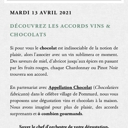
MARDI 13 AVRIL 2021
DÉCOUVREZ LES ACCORDS VINS &
CHOCOLATS
Si pour vous le
chocolat
est indissociable de la notion de
plaisir, alors l'associer avec un vin sublimera ce moment.
Des saveurs de miel, d'abricot jusqu'aux épices en passant
par les fruits rouges, chaque Chardonnay ou Pinot Noir
trouvera son accord.
En partenariat avec
Appellation Chocolat
(
Chocolatiers
fabricants
) dans le célèbre village de Pommard, nous vous
proposons une dégustation vins et chocolats à la maison.
Nous avons imaginé pour plus de plaisir, des accords
surprenants et
ô combien gourmands
.
Soyez le chef d'orchestre de votre dégustation.